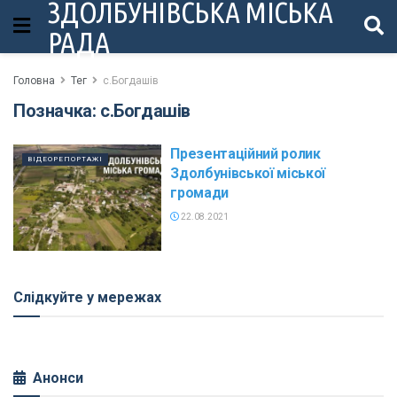
ЗДОЛБУНІВСЬКА МІСЬКА
РАДА
Головна
Тег
с.Богдашів
Позначка:
с.Богдашів
Презентаційний ролик
ВІДЕОРЕПОРТАЖІ
Здолбунівської міської
громади
22.08.2021
Слідкуйте у мережах
Анонси