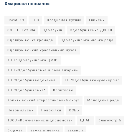
Хмаринка позначок
Covid- 19
ВПО
Владислав Сухляк
Глинськ
ЗОШ І-ІІІ ст №4
Здолбунів
Здолбунівська ДЮСШ
Здолбунівська громада
Здолбунівська міська рада
Здолбунівський краєзнавчий музей
КНП "Здолбунівська ЦМЛ"
КНП «Здолбунівська міська лікарня»
КП "Здолбунівводоканал"
КП "Здолбунівкомуненергія"
КП "Здолбунівське"
Копиткове
Копитківський старостинський округ
Молодіжна рада
Новомильськ
Новосілки
ОСББ
ТЗОВ «Комунальних підприємств»
ЦНАП
благоустрій
бюджет
важка атлетика
вакансії