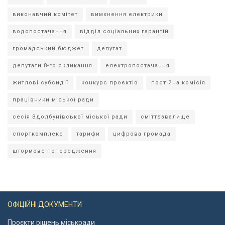
виконавчий комітет
вимкнення електрики
водопостачання
відділ соціальних гарантій
громадський бюджет
депутат
депутати 8-го скликання
електропостачання
житлові субсидії
конкурс проєктів
постійна комісія
працівники міської ради
сесія Здолбунівської міської ради
сміттєзвалище
спорткомплекс
тарифи
цифрова громада
штормове попередження
ОФІЦІЙНІ ДОКУМЕНТИ
Проєкти рішень міськради