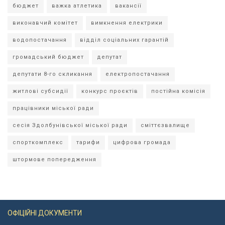
бюджет
важка атлетика
вакансії
виконавчий комітет
вимкнення електрики
водопостачання
відділ соціальних гарантій
громадський бюджет
депутат
депутати 8-го скликання
електропостачання
житлові субсидії
конкурс проєктів
постійна комісія
працівники міської ради
сесія Здолбунівської міської ради
сміттєзвалище
спорткомплекс
тарифи
цифрова громада
штормове попередження
ОФІЦІЙНІ ДОКУМЕНТИ