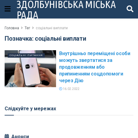
ЗДОЛБУНІВСЬКА МІСЬКА
РАДА
Головна
Тег
соціальні виплати
Позначка:
соціальні виплати
Внутрішньо переміщені особи
СОЦІАЛЬНІ ПИТАННЯ
можуть звертатися за
продовженням або
припиненням соцдопомоги
через Дію
16.02.2022
Слідкуйте у мережах
Анонси