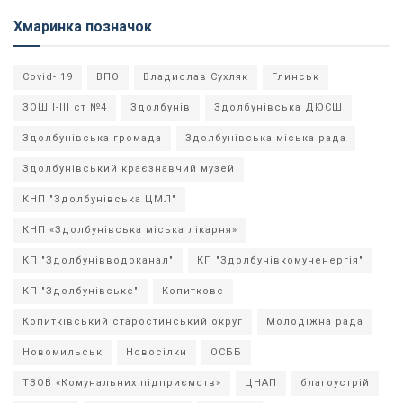
Хмаринка позначок
Covid- 19
ВПО
Владислав Сухляк
Глинськ
ЗОШ І-ІІІ ст №4
Здолбунів
Здолбунівська ДЮСШ
Здолбунівська громада
Здолбунівська міська рада
Здолбунівський краєзнавчий музей
КНП "Здолбунівська ЦМЛ"
КНП «Здолбунівська міська лікарня»
КП "Здолбунівводоканал"
КП "Здолбунівкомуненергія"
КП "Здолбунівське"
Копиткове
Копитківський старостинський округ
Молодіжна рада
Новомильськ
Новосілки
ОСББ
ТЗОВ «Комунальних підприємств»
ЦНАП
благоустрій