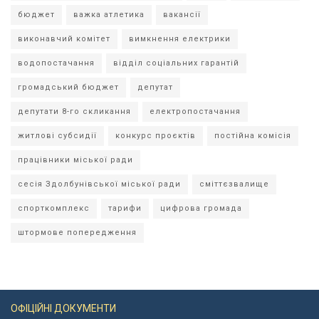
бюджет
важка атлетика
вакансії
виконавчий комітет
вимкнення електрики
водопостачання
відділ соціальних гарантій
громадський бюджет
депутат
депутати 8-го скликання
електропостачання
житлові субсидії
конкурс проєктів
постійна комісія
працівники міської ради
сесія Здолбунівської міської ради
сміттєзвалище
спорткомплекс
тарифи
цифрова громада
штормове попередження
ОФІЦІЙНІ ДОКУМЕНТИ