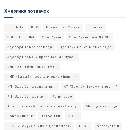
Хмаринка позначок
Covid- 19
ВПО
Владислав Сухляк
Глинськ
ЗОШ І-ІІІ ст №4
Здолбунів
Здолбунівська ДЮСШ
Здолбунівська громада
Здолбунівська міська рада
Здолбунівський краєзнавчий музей
КНП "Здолбунівська ЦМЛ"
КНП «Здолбунівська міська лікарня»
КП "Здолбунівводоканал"
КП "Здолбунівкомуненергія"
КП "Здолбунівське"
Копиткове
Копитківський старостинський округ
Молодіжна рада
Новомильськ
Новосілки
ОСББ
ТЗОВ «Комунальних підприємств»
ЦНАП
благоустрій