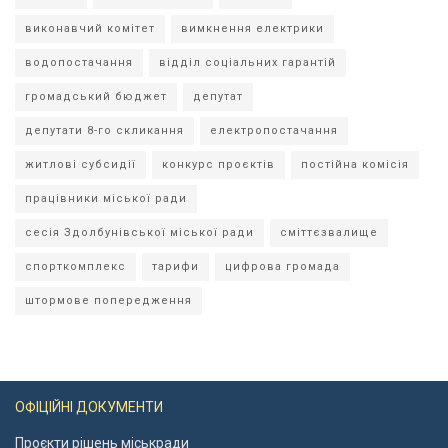
виконавчий комітет
вимкнення електрики
водопостачання
відділ соціальних гарантій
громадський бюджет
депутат
депутати 8-го скликання
електропостачання
житлові субсидії
конкурс проєктів
постійна комісія
працівники міської ради
сесія Здолбунівської міської ради
сміттєзвалище
спорткомплекс
тарифи
цифрова громада
штормове попередження
ОФІЦІЙНІ ДОКУМЕНТИ
Проєкти рішень міськради