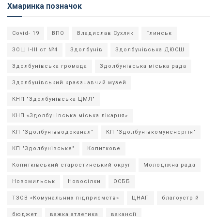
Хмаринка позначок
Covid- 19
ВПО
Владислав Сухляк
Глинськ
ЗОШ І-ІІІ ст №4
Здолбунів
Здолбунівська ДЮСШ
Здолбунівська громада
Здолбунівська міська рада
Здолбунівський краєзнавчий музей
КНП "Здолбунівська ЦМЛ"
КНП «Здолбунівська міська лікарня»
КП "Здолбунівводоканал"
КП "Здолбунівкомуненергія"
КП "Здолбунівське"
Копиткове
Копитківський старостинський округ
Молодіжна рада
Новомильськ
Новосілки
ОСББ
ТЗОВ «Комунальних підприємств»
ЦНАП
благоустрій
бюджет
важка атлетика
вакансії