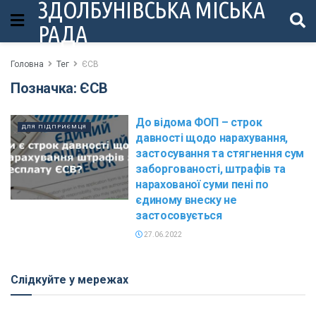
ЗДОЛБУНІВСЬКА МІСЬКА
РАДА
Головна
Тег
ЄСВ
Позначка:
ЄСВ
До відома ФОП – строк
ДЛЯ ПІДПРИЄМЦЯ
давності щодо нарахування,
застосування та стягнення сум
заборгованості, штрафів та
нарахованої суми пені по
єдиному внеску не
застосовується
27.06.2022
Слідкуйте у мережах