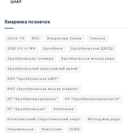
ЦНАП
Хмаринка позначок
Covid- 19
ВПО
Владислав Сухляк
Глинськ
ЗОШ І-ІІІ ст №4
Здолбунів
Здолбунівська ДЮСШ
Здолбунівська громада
Здолбунівська міська рада
Здолбунівський краєзнавчий музей
КНП "Здолбунівська ЦМЛ"
КНП «Здолбунівська міська лікарня»
КП "Здолбунівводоканал"
КП "Здолбунівкомуненергія"
КП "Здолбунівське"
Копиткове
Копитківський старостинський округ
Молодіжна рада
Новомильськ
Новосілки
ОСББ