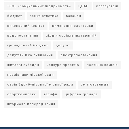
ТЗОВ «Комунальних підприємств»
ЦНАП
благоустрій
бюджет
важка атлетика
вакансії
виконавчий комітет
вимкнення електрики
водопостачання
відділ соціальних гарантій
громадський бюджет
депутат
депутати 8-го скликання
електропостачання
житлові субсидії
конкурс проєктів
постійна комісія
працівники міської ради
сесія Здолбунівської міської ради
сміттєзвалище
спорткомплекс
тарифи
цифрова громада
штормове попередження