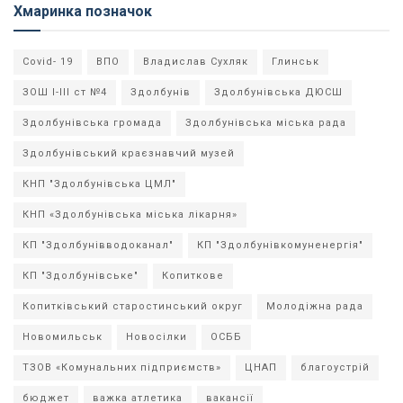
Хмаринка позначок
Covid- 19
ВПО
Владислав Сухляк
Глинськ
ЗОШ І-ІІІ ст №4
Здолбунів
Здолбунівська ДЮСШ
Здолбунівська громада
Здолбунівська міська рада
Здолбунівський краєзнавчий музей
КНП "Здолбунівська ЦМЛ"
КНП «Здолбунівська міська лікарня»
КП "Здолбунівводоканал"
КП "Здолбунівкомуненергія"
КП "Здолбунівське"
Копиткове
Копитківський старостинський округ
Молодіжна рада
Новомильськ
Новосілки
ОСББ
ТЗОВ «Комунальних підприємств»
ЦНАП
благоустрій
бюджет
важка атлетика
вакансії