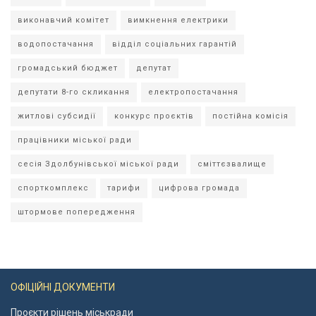
виконавчий комітет
вимкнення електрики
водопостачання
відділ соціальних гарантій
громадський бюджет
депутат
депутати 8-го скликання
електропостачання
житлові субсидії
конкурс проєктів
постійна комісія
працівники міської ради
сесія Здолбунівської міської ради
сміттєзвалище
спорткомплекс
тарифи
цифрова громада
штормове попередження
ОФІЦІЙНІ ДОКУМЕНТИ
Проєкти рішень міськради