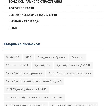
ФОНД СОЦІАЛЬНОГО СТРАХУВАННЯ
ФОТОРЕПОРТАЖІ
ЦИВІЛЬНИЙ ЗАХИСТ НАСЕЛЕННЯ
ЦИФРОВА ГРОМАДА
ЦНАП
Хмаринка позначок
Covid- 19
ВПО
Владислав Сухляк
Глинськ
ЗОШ І-ІІІ ст №4
Здолбунів
Здолбунівська ДЮСШ
Здолбунівська громада
Здолбунівська міська рада
Здолбунівський краєзнавчий музей
КНП "Здолбунівська ЦМЛ"
КНП «Здолбунівська міська лікарня»
КП "Здолбунівводоканал"
КП "Здолбунівкомуненергія"