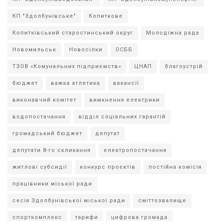
КП "Здолбунівське"
Копиткове
Копитківський старостинський округ
Молодіжна рада
Новомильськ
Новосілки
ОСББ
ТЗОВ «Комунальних підприємств»
ЦНАП
благоустрій
бюджет
важка атлетика
вакансії
виконавчий комітет
вимкнення електрики
водопостачання
відділ соціальних гарантій
громадський бюджет
депутат
депутати 8-го скликання
електропостачання
житлові субсидії
конкурс проєктів
постійна комісія
працівники міської ради
сесія Здолбунівської міської ради
сміттєзвалище
спорткомплекс
тарифи
цифрова громада