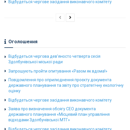
Відбудеться чергове засідання виконавчого комітету
Оголошення
Відбудеться чергова дев’яносто четверта сесія
Здолбунівської міської ради
Запрошують пройти опитування «Разом як вдома!»
Повідомлення про оприлюднення проєкту документа
державного планування та звіту про стратегічну екологічну
оцінку
Відбудеться чергове засідання виконавчого комітету
Заява про визначення обсягу СЕО документа
державного планування «Місцевий план управління
відходами Здолбунівської МТГ»
Відбудеться чергове засідання виконавчого комітету