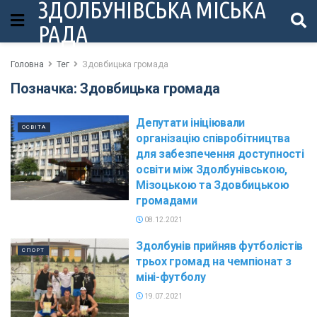
ЗДОЛБУНІВСЬКА МІСЬКА
РАДА
Головна
Тег
Здовбицька громада
Позначка:
Здовбицька громада
Депутати ініціювали
ОСВІТА
організацію співробітництва
для забезпечення доступності
освіти між Здолбунівською,
Мізоцькою та Здовбицькою
громадами
08.12.2021
Здолбунів прийняв футболістів
СПОРТ
трьох громад на чемпіонат з
міні-футболу
19.07.2021