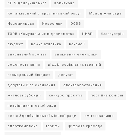
КП "Здолбунівське"
Копиткове
Копитківський старостинський округ
Молодіжна рада
Новомильськ
Новосілки
ОСББ
ТЗОВ «Комунальних підприємств»
ЦНАП
благоустрій
бюджет
важка атлетика
вакансії
виконавчий комітет
вимкнення електрики
водопостачання
відділ соціальних гарантій
громадський бюджет
депутат
депутати 8-го скликання
електропостачання
житлові субсидії
конкурс проєктів
постійна комісія
працівники міської ради
сесія Здолбунівської міської ради
сміттєзвалище
спорткомплекс
тарифи
цифрова громада