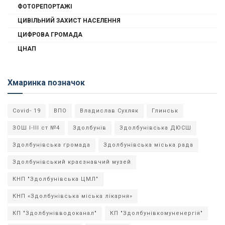
ФОТОРЕПОРТАЖІ
ЦИВІЛЬНИЙ ЗАХИСТ НАСЕЛЕННЯ
ЦИФРОВА ГРОМАДА
ЦНАП
Хмаринка позначок
Covid- 19
ВПО
Владислав Сухляк
Глинськ
ЗОШ І-ІІІ ст №4
Здолбунів
Здолбунівська ДЮСШ
Здолбунівська громада
Здолбунівська міська рада
Здолбунівський краєзнавчий музей
КНП "Здолбунівська ЦМЛ"
КНП «Здолбунівська міська лікарня»
КП "Здолбунівводоканал"
КП "Здолбунівкомуненергія"