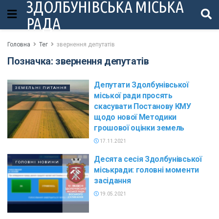
ЗДОЛБУНІВСЬКА МІСЬКА
РАДА
Головна
Тег
звернення депутатів
Позначка:
звернення депутатів
Депутати Здолбунівської
ЗЕМЕЛЬНІ ПИТАННЯ
міської ради просять
скасувати Постанову КМУ
щодо нової Методики
грошової оцінки земель
17.11.2021
Десята сесія Здолбунівської
ГОЛОВНІ НОВИНИ
міськради: головні моменти
засідання
19.05.2021