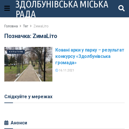
ЗДОЛБУНІВСЬКА МІСЬКА
РАДА
Головна
Тег
ZимаLіто
Позначка:
ZимаLіто
Ковані арки у парку – результат
КУЛЬТУРА
конкурсу «Здолбунівська
громада»
16.11.2021
Слідкуйте у мережах
Анонси