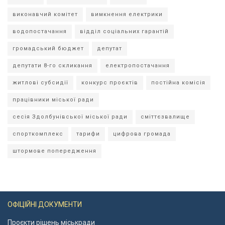
виконавчий комітет
вимкнення електрики
водопостачання
відділ соціальних гарантій
громадський бюджет
депутат
депутати 8-го скликання
електропостачання
житлові субсидії
конкурс проєктів
постійна комісія
працівники міської ради
сесія Здолбунівської міської ради
сміттєзвалище
спорткомплекс
тарифи
цифрова громада
штормове попередження
ОФІЦІЙНІ ДОКУМЕНТИ
Проєкти рішень міськради