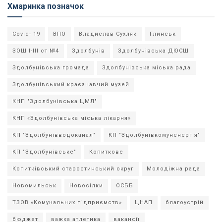
Хмаринка позначок
Covid- 19
ВПО
Владислав Сухляк
Глинськ
ЗОШ І-ІІІ ст №4
Здолбунів
Здолбунівська ДЮСШ
Здолбунівська громада
Здолбунівська міська рада
Здолбунівський краєзнавчий музей
КНП "Здолбунівська ЦМЛ"
КНП «Здолбунівська міська лікарня»
КП "Здолбунівводоканал"
КП "Здолбунівкомуненергія"
КП "Здолбунівське"
Копиткове
Копитківський старостинський округ
Молодіжна рада
Новомильськ
Новосілки
ОСББ
ТЗОВ «Комунальних підприємств»
ЦНАП
благоустрій
бюджет
важка атлетика
вакансії