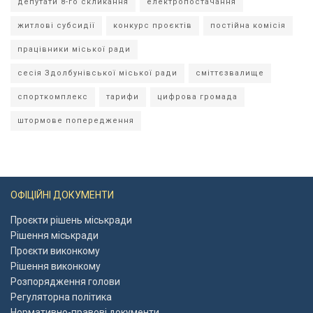
депутати 8-го скликання
електропостачання
житлові субсидії
конкурс проєктів
постійна комісія
працівники міської ради
сесія Здолбунівської міської ради
сміттєзвалище
спорткомплекс
тарифи
цифрова громада
штормове попередження
ОФІЦІЙНІ ДОКУМЕНТИ
Проєкти рішень міськради
Рішення міськради
Проєкти виконкому
Рішення виконкому
Розпорядження голови
Регуляторна політика
Нормативно-правові документи