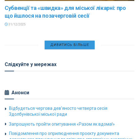
Субвенції та «швидка» для міської лікарні: про
що йшлося на позачерговій сесії
31/12/2025
ДИВИТИСЬ БІЛЬШЕ
Слідкуйте у мережах
Анонси
Відбудеться чергова дев’яносто четверта сесія
Здолбунівської міської ради
Запрошують пройти опитування «Разом як вдома!»
Повідомлення про оприлюднення проєкту документа