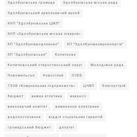
Здолбунівська громада
Здолбунівська міська рада
Здолбунівський краєзнавчий музей
КНП "Здолбунівська ЦМЛ"
КНП «Здолбунівська міська лікарня»
КП "Здолбунівводоканал"
КП "Здолбунівкомуненергія"
КП "Здолбунівське"
Копиткове
Копитківський старостинський округ
Молодіжна рада
Новомильськ
Новосілки
ОСББ
ТЗОВ «Комунальних підприємств»
ЦНАП
благоустрій
бюджет
важка атлетика
вакансії
виконавчий комітет
вимкнення електрики
водопостачання
відділ соціальних гарантій
громадський бюджет
депутат