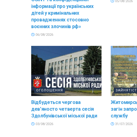
05/08/2026
інформації про українських
дітей у кримінальних
провадженнях стосовно
воєнних злочинів рф»
06/08/2026
ОГОЛОШЕННЯ
ЗАЙНЯТІС
Відбудеться чергова
Житомирсь
дев’яносто четверта сесія
загін запр
Здолбунівської міської ради
службу
03/08/2026
31/07/2026