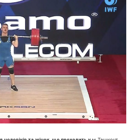
д чоловіків та жінок, що проходить у
м. Ташкент