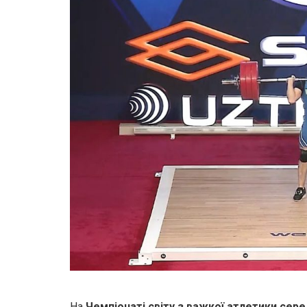
На
Чемпіонаті світу з важкої атлетики сере