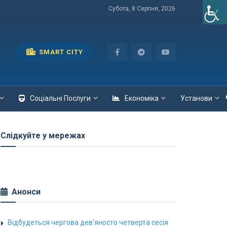
Субота, 8 Серпня, 2026
SMART CITY
Соціальні Послуги
Економіка
Установи
Слідкуйте у мережах
Анонси
Відбудеться чергова дев’яносто четверта сесія