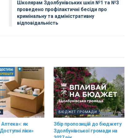
Школярам Здолбунівських шкіл №1 та №3
проведено профілактичні бесіди про
кримінальну та адміністративну
відповідальність
А
БЮДЖЕТ ГРОМАДИ
 Аптека»: як
Збір пропозицій до бюджету
Доступні ліки»
Здолбунівської громади на
2027 рік