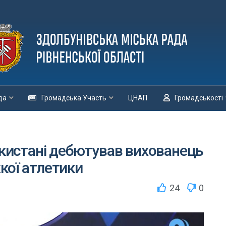
да
Громадська Участь
ЦНАП
Громадськості
бекистані дебютував вихованець
кої атлетики
24
0