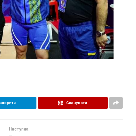
оширити
Сканувати
Наступна