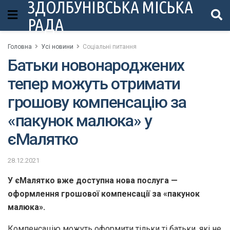
ЗДОЛБУНІВСЬКА МІСЬКА
РАДА
Головна
Усі новини
Соціальні питання
Батьки новонароджених
тепер можуть отримати
грошову компенсацію за
«пакунок малюка» у
єМалятко
28.12.2021
У єМалятко вже доступна нова послуга —
оформлення грошової компенсації за «пакунок
малюка».
Компенсацію можуть оформити тільки ті батьки, які не