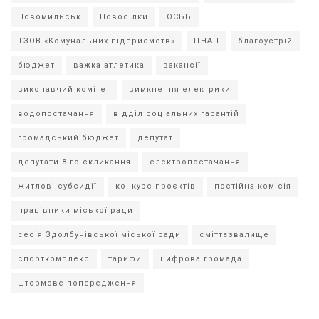
Новомильськ
Новосілки
ОСББ
ТЗОВ «Комунальних підприємств»
ЦНАП
благоустрій
бюджет
важка атлетика
вакансії
виконавчий комітет
вимкнення електрики
водопостачання
відділ соціальних гарантій
громадський бюджет
депутат
депутати 8-го скликання
електропостачання
житлові субсидії
конкурс проєктів
постійна комісія
працівники міської ради
сесія Здолбунівської міської ради
сміттєзвалище
спорткомплекс
тарифи
цифрова громада
штормове попередження