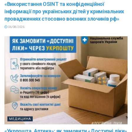
«Використання OSINT та конфіденційної
інформації про українських дітей у кримінальних
провадженнях стосовно воєнних злочинів рф»
06/08/2026
МЕДИЦИНА
«Укрпошта. Аптека»: як замовити «Доступні ліки»