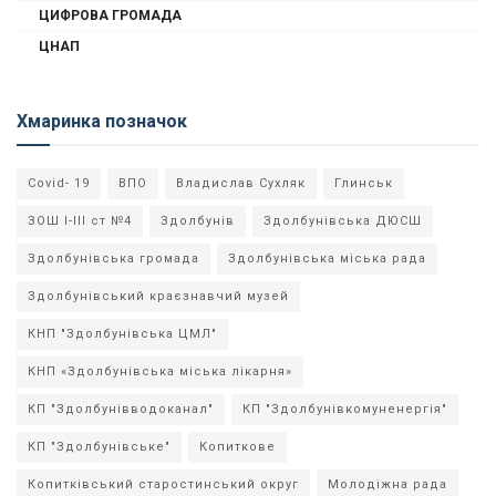
ЦИФРОВА ГРОМАДА
ЦНАП
Хмаринка позначок
Covid- 19
ВПО
Владислав Сухляк
Глинськ
ЗОШ І-ІІІ ст №4
Здолбунів
Здолбунівська ДЮСШ
Здолбунівська громада
Здолбунівська міська рада
Здолбунівський краєзнавчий музей
КНП "Здолбунівська ЦМЛ"
КНП «Здолбунівська міська лікарня»
КП "Здолбунівводоканал"
КП "Здолбунівкомуненергія"
КП "Здолбунівське"
Копиткове
Копитківський старостинський округ
Молодіжна рада