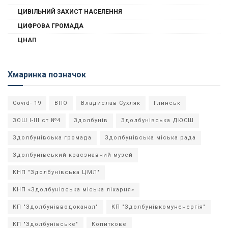
ЦИВІЛЬНИЙ ЗАХИСТ НАСЕЛЕННЯ
ЦИФРОВА ГРОМАДА
ЦНАП
Хмаринка позначок
Covid- 19
ВПО
Владислав Сухляк
Глинськ
ЗОШ І-ІІІ ст №4
Здолбунів
Здолбунівська ДЮСШ
Здолбунівська громада
Здолбунівська міська рада
Здолбунівський краєзнавчий музей
КНП "Здолбунівська ЦМЛ"
КНП «Здолбунівська міська лікарня»
КП "Здолбунівводоканал"
КП "Здолбунівкомуненергія"
КП "Здолбунівське"
Копиткове