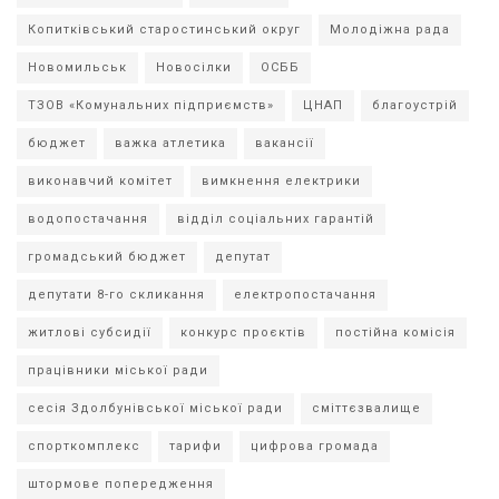
Копитківський старостинський округ
Молодіжна рада
Новомильськ
Новосілки
ОСББ
ТЗОВ «Комунальних підприємств»
ЦНАП
благоустрій
бюджет
важка атлетика
вакансії
виконавчий комітет
вимкнення електрики
водопостачання
відділ соціальних гарантій
громадський бюджет
депутат
депутати 8-го скликання
електропостачання
житлові субсидії
конкурс проєктів
постійна комісія
працівники міської ради
сесія Здолбунівської міської ради
сміттєзвалище
спорткомплекс
тарифи
цифрова громада
штормове попередження