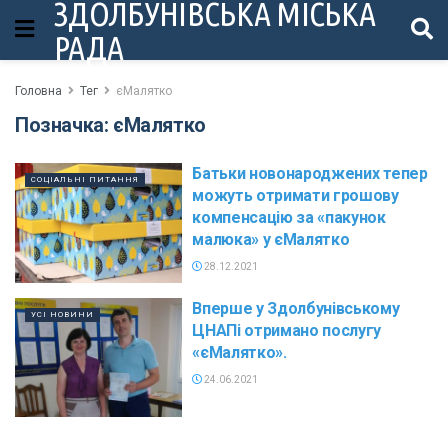
ЗДОЛБУНІВСЬКА МІСЬКА
РАДА
Головна
Тег
єМалятко
Позначка:
єМалятко
Батьки новонароджених тепер
СОЦІАЛЬНІ ПИТАННЯ
можуть отримати грошову
компенсацію за «пакунок
малюка» у єМалятко
28.12.2021
Вперше у Здолбунівському
УСІ НОВИНИ
ЦНАПі отримано послугу
«єМалятко».
24.06.2021