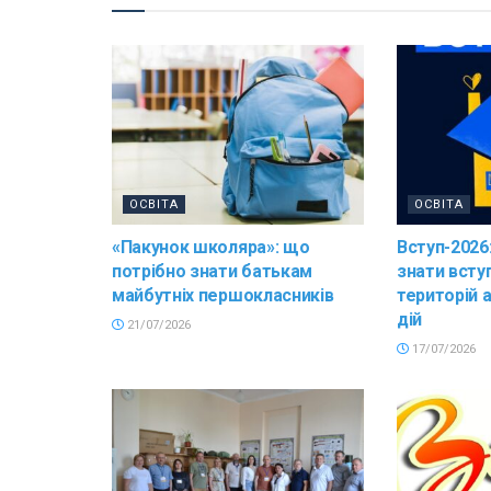
ОСВІТА
ОСВІТА
«Пакунок школяра»: що
Вступ-2026
потрібно знати батькам
знати всту
майбутніх першокласників
територій 
дій
21/07/2026
17/07/2026