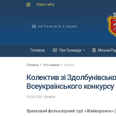
Карта сайту
ЗВ'ЯЗАТИСЯ З НАМИ
Головна
Про Громаду
Міська Ра
Головна
Усі новини
Освіта
Колектив зі Здолбунівськ
Всеукраїнського конкурсу
28.02.2023
Освіта
Зразковий фольклорний гурт «Жайворонок» (