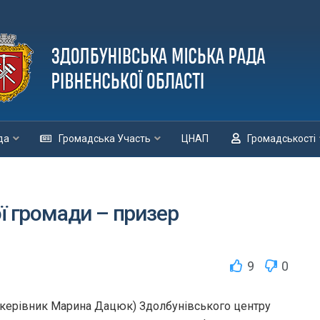
да
Громадська Участь
ЦНАП
Громадськості
ої громади – призер
9
0
керівник Марина Дацюк) Здолбунівського центру