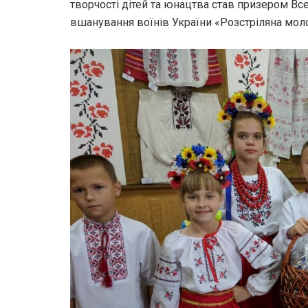
творчості дітей та юнацтва став призером В
вшанування воїнів України «Розстріляна моло