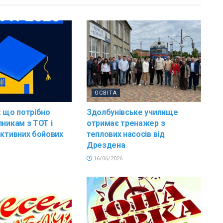
ОСВІТА
: що потрібно
Здолбунівське училище
пникам з ТОТ і
отримає тренажер з
активних бойових
теплових насосів від
Дрездена
16/06/2026