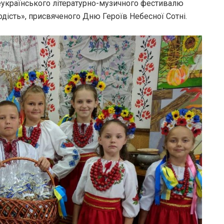
сеукраїнського літературно-музичного фестивалю
дість», присвяченого Дню Героїв Небесної Сотні.