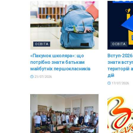
ОСВІТА
ОСВІТА
«Пакунок школяра»: що
Вступ-2026
потрібно знати батькам
знати всту
майбутніх першокласників
територій 
дій
21/07/2026
17/07/2026