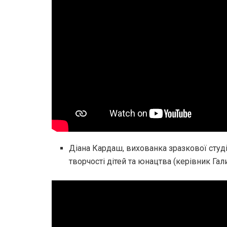
Діана Кардаш, вихованка зразкової студі
творчості дітей та юнацтва (керівник Га