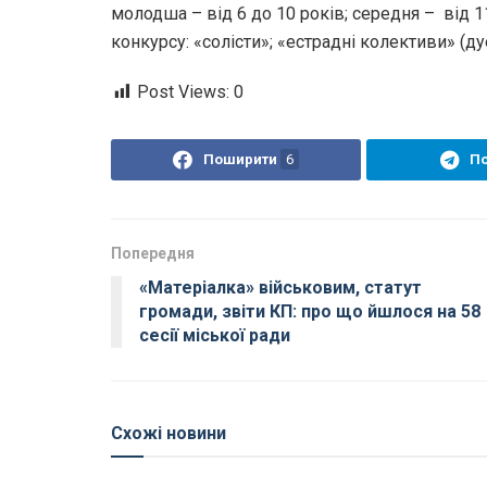
молодша – від 6 до 10 років; середня – від 11
конкурсу: «солісти»; «естрадні колективи» (дует
Post Views:
0
Поширити
6
П
Попередня
«Матеріалка» військовим, статут
громади, звіти КП: про що йшлося на 58
сесії міської ради
Схожі новини