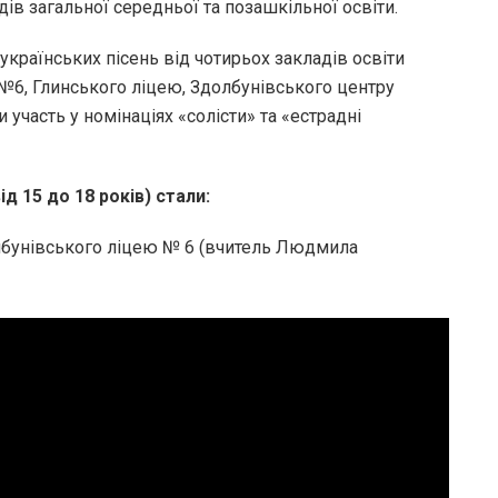
дів загальної середньої та позашкільної освіти.
в українських пісень від чотирьох закладів освіти
 №6, Глинського ліцею, Здолбунівського центру
 участь у номінаціях «солісти» та «естрадні
ід 15 до 18 років) стали:
лбунівського ліцею № 6 (вчитель Людмила