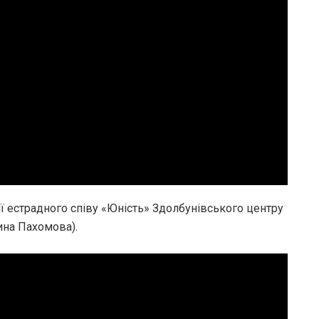
ї естрадного співу «Юність» Здолбунівського центру
лина Пахомова).