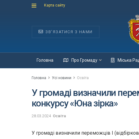
Карта сайту
ЗВ'ЯЗАТИСЯ З НАМИ
Головна
Про Громаду
Міська Ра
Головна
Усі новини
Освіта
У громаді визначили пер
конкурсу «Юна зірка»
28.03.2024
Освіта
У громаді визначили переможців І (відбірков