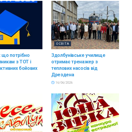
ОСВІТА
: що потрібно
Здолбунівське училище
пникам з ТОТ і
отримає тренажер з
активних бойових
теплових насосів від
Дрездена
16/06/2026