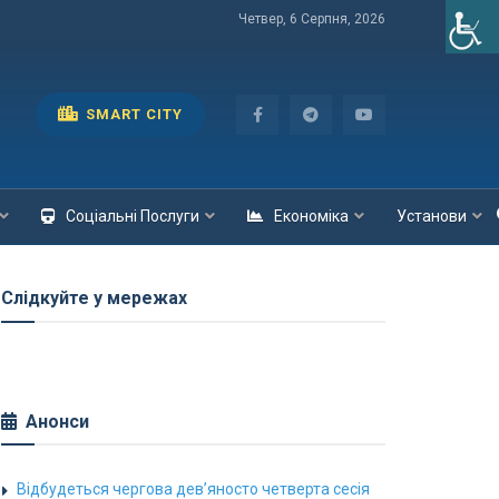
Четвер, 6 Серпня, 2026
SMART CITY
Соціальні Послуги
Економіка
Установи
Слідкуйте у мережах
Анонси
Відбудеться чергова дев’яносто четверта сесія