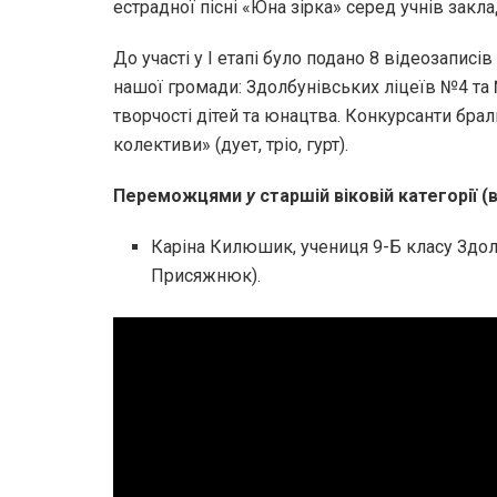
естрадної пісні «Юна зірка» серед учнів закла
До участі у І етапі було подано 8 відеозаписі
нашої громади: Здолбунівських ліцеїв №4 та
творчості дітей та юнацтва. Конкурсанти брали
колективи» (дует, тріо, гурт).
Переможцями
у
старшій віковій категорії (в
Каріна Килюшик, учениця 9-Б класу Здо
Присяжнюк).