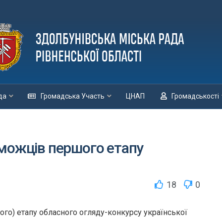
да
Громадська Участь
ЦНАП
Громадськості
еможців першого етапу
18
0
ого) етапу обласного огляду-конкурсу української