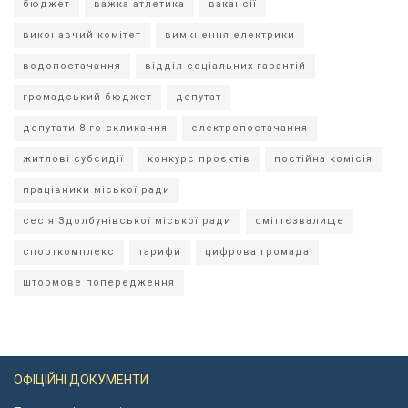
бюджет
важка атлетика
вакансії
виконавчий комітет
вимкнення електрики
водопостачання
відділ соціальних гарантій
громадський бюджет
депутат
депутати 8-го скликання
електропостачання
житлові субсидії
конкурс проєктів
постійна комісія
працівники міської ради
сесія Здолбунівської міської ради
сміттєзвалище
спорткомплекс
тарифи
цифрова громада
штормове попередження
ОФІЦІЙНІ ДОКУМЕНТИ