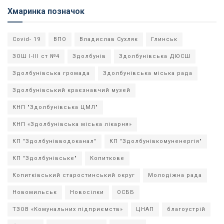
Хмаринка позначок
Covid- 19
ВПО
Владислав Сухляк
Глинськ
ЗОШ І-ІІІ ст №4
Здолбунів
Здолбунівська ДЮСШ
Здолбунівська громада
Здолбунівська міська рада
Здолбунівський краєзнавчий музей
КНП "Здолбунівська ЦМЛ"
КНП «Здолбунівська міська лікарня»
КП "Здолбунівводоканал"
КП "Здолбунівкомуненергія"
КП "Здолбунівське"
Копиткове
Копитківський старостинський округ
Молодіжна рада
Новомильськ
Новосілки
ОСББ
ТЗОВ «Комунальних підприємств»
ЦНАП
благоустрій