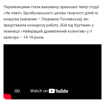
Переможцями стали вихованці зразкової театр-студії
«Не плач!» Здолбунівського центру творчості дітей та
юнацтва (керівник – Людмила Пославська), які
представили конкурсну роботу «Бій під Крутами» у
номінації «Найкращий драматичний колектив» у ІІ
категорії – 14-19 років.