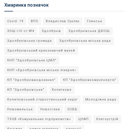
Хмаринка позначок
Covid- 19
ВПО
Владислав Сухляк
Глинськ
ЗОШ І-ІІІ ст №4
Здолбунів
Здолбунівська ДЮСШ
Здолбунівська громада
Здолбунівська міська рада
Здолбунівський краєзнавчий музей
КНП "Здолбунівська ЦМЛ"
КНП «Здолбунівська міська лікарня»
КП "Здолбунівводоканал"
КП "Здолбунівкомуненергія"
КП "Здолбунівське"
Копиткове
Копитківський старостинський округ
Молодіжна рада
Новомильськ
Новосілки
ОСББ
ТЗОВ «Комунальних підприємств»
ЦНАП
благоустрій
бюджет
важка атлетика
вакансії