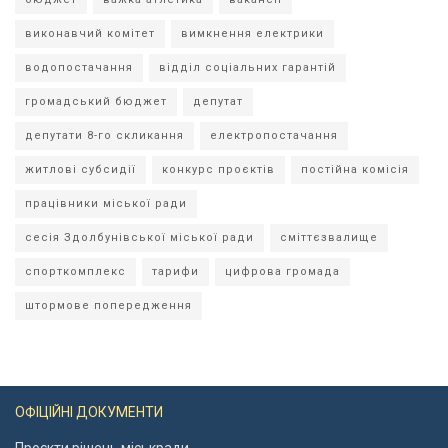
виконавчий комітет
вимкнення електрики
водопостачання
відділ соціальних гарантій
громадський бюджет
депутат
депутати 8-го скликання
електропостачання
житлові субсидії
конкурс проєктів
постійна комісія
працівники міської ради
сесія Здолбунівської міської ради
сміттєзвалище
спорткомплекс
тарифи
цифрова громада
штормове попередження
ОФІЦІЙНІ ДОКУМЕНТИ