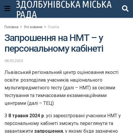
ЗДОЛБУНІВСЬКА МІСЬКА
РАДА
Головна
Усі новини
Освіта
Запрошення на НМТ – у
персональному кабінеті
08.05.2024
Львівський регіональний центр оцінювання якості
освіти розподілив учасників національного
мультипредметного тесту (далі – НМТ) за сесіями
тестування та тимчасовими екзаменаційними
центрами (далі – ТЕЦ).
З
8 травня 2024 р
. усі зареєстровані учасники НМТ у
персональному кабінеті зможуть переглянути та
завантажити
запрошення
, у якому буде зазначено