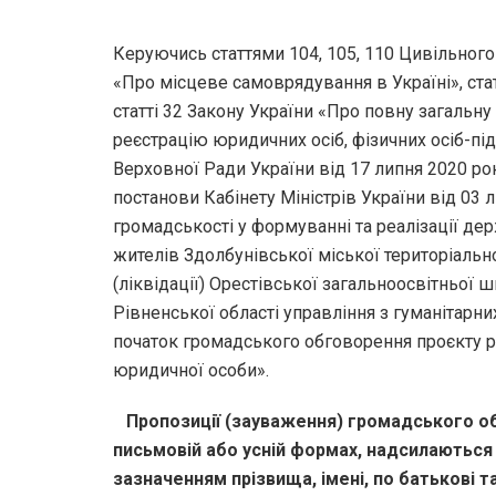
Керуючись статтями 104, 105, 110 Цивільного 
«Про місцеве самоврядування в Україні», стат
статті 32 Закону України «Про повну загальн
реєстрацію юридичних осіб, фізичних осіб-п
Верховної Ради України від 17 липня 2020 ро
постанови Кабінету Міністрів України від 03 
громадськості у формуванні та реалізації де
жителів Здолбунівської міської територіаль
(ліквідації) Орестівської загальноосвітньої 
Рівненської області управління з гуманітарн
початок громадського обговорення проєкту р
юридичної особи».
Пропозиції (зауваження) громадського об
письмовій або усній формах, надсилаються
зазначенням прізвища, імені, по батькові та