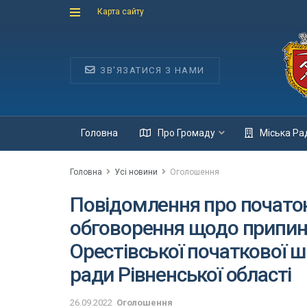
Карта сайту
ЗВ'ЯЗАТИСЯ З НАМИ
Головна
Про Громаду
Міська Ра
Головна
Усі новини
Оголошення
Повідомлення про почато
обговорення щодо припинен
Орестівської початкової ш
ради Рівненської області
26.09.2022
Оголошення