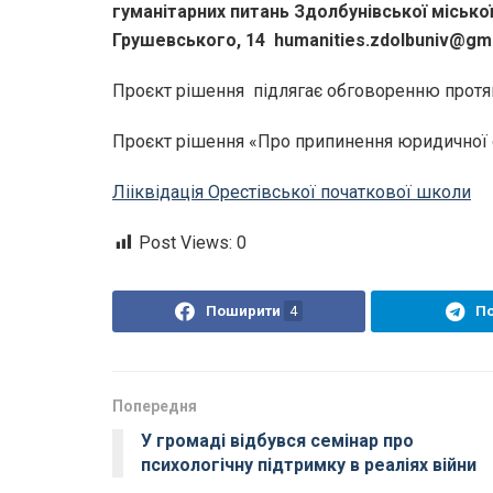
гуманітарних питань Здолбунівської міської
Грушевського, 14 humanities.zdolbuniv@gm
Проєкт рішення підлягає обговоренню протяг
Проєкт рішення «Про припинення юридичної о
Лііквідація Орестівської початкової школи
Post Views:
0
Поширити
4
П
Попередня
У громаді відбувся семінар про
психологічну підтримку в реаліях війни