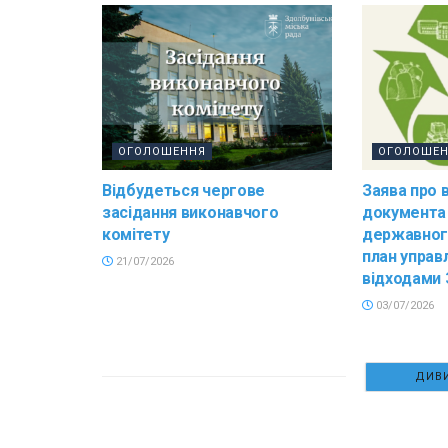
ОГОЛОШЕННЯ
ОГОЛОШЕ
Відбудеться чергове
Заява про 
засідання виконавчого
документа
комітету
державног
план управ
21/07/2026
відходами 
03/07/2026
ДИВИ