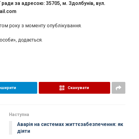
 ради за адресою: 35705, м. Здолбунів, вул.
ail.com
ом року з моменту опублікування.
соби», додається.
оширити
Сканувати
Наступна
Аварія на системах життєзабезпечення: як
діяти