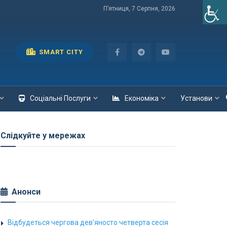
П’ятниця, 7 Серпня, 2026
SMART CITY
Соціальні Послуги
Економіка
Установи
Слідкуйте у мережах
Анонси
Відбудеться чергова дев’яносто четверта сесія