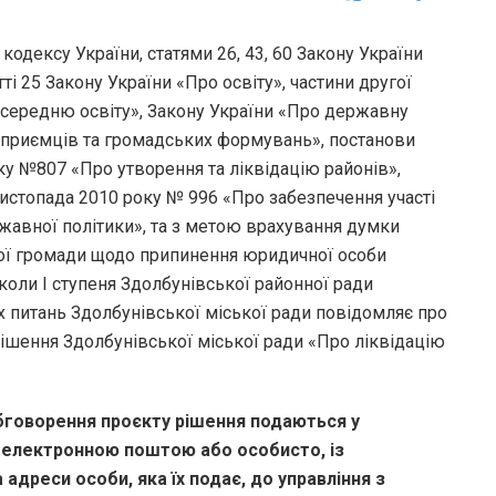
кодексу України, статями 26, 43, 60 Закону України
ті 25 Закону України «Про освіту», частини другої
у середню освіту», Закону України «Про державну
ідприємців та громадських формувань», постанови
ку №807 «Про утворення та ліквідацію районів»,
листопада 2010 року № 996 «Про забезпечення участі
ржавної політики», та з метою врахування думки
ної громади щодо припинення юридичної особи
школи І ступеня Здолбунівської районної ради
их питань Здолбунівської міської ради повідомляє про
ішення Здолбунівської міської ради «Про ліквідацію
говорення проєкту рішення подаються у
 електронною поштою або особисто, із
 адреси особи, яка їх подає, до управління з