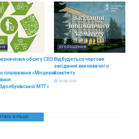
ННЯ
ОГОЛОШЕННЯ
визначення обсягу СЕО
Відбудеться чергове
засідання виконавчого
о планування «Місцевий
комітету
ління
24/06/2026
Здолбунівської МТГ»
ТИСЬ БІЛЬШЕ