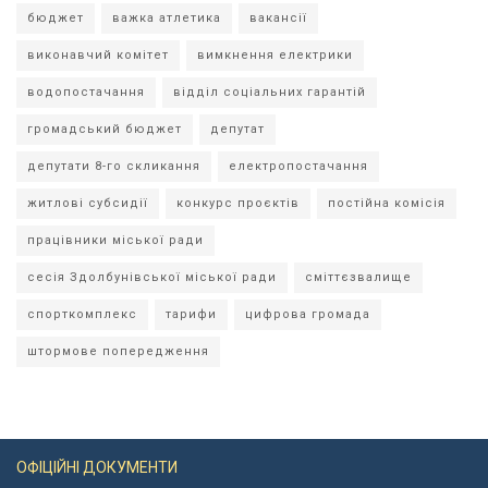
бюджет
важка атлетика
вакансії
виконавчий комітет
вимкнення електрики
водопостачання
відділ соціальних гарантій
громадський бюджет
депутат
депутати 8-го скликання
електропостачання
житлові субсидії
конкурс проєктів
постійна комісія
працівники міської ради
сесія Здолбунівської міської ради
сміттєзвалище
спорткомплекс
тарифи
цифрова громада
штормове попередження
ОФІЦІЙНІ ДОКУМЕНТИ