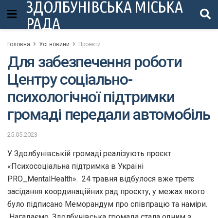
ЗДОЛБУНІВСЬКА МІСЬКА
РАДА
Головна
Усі новини
Проекти
Для забезпечення роботи
Центру соціально-
психологічної підтримки
громаді передали автомобіль
25.05.2023
У Здолбунівській громаді реалізують проєкт
«Психосоціальна підтримка в Україні
PRO_MentalHealth». 24 травня відбулося вже третє
засідання координаційних рад проєкту, у межах якого
було підписано Меморандум про співпрацю та наміри.
Нагадаємо, Здолбунівська громада стала одним з