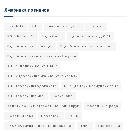
Хмаринка позначок
Covid- 19
ВПО
Владислав Сухляк
Глинськ
ЗОШ І-ІІІ ст №4
Здолбунів
Здолбунівська ДЮСШ
Здолбунівська громада
Здолбунівська міська рада
Здолбунівський краєзнавчий музей
КНП "Здолбунівська ЦМЛ"
КНП «Здолбунівська міська лікарня»
КП "Здолбунівводоканал"
КП "Здолбунівкомуненергія"
КП "Здолбунівське"
Копиткове
Копитківський старостинський округ
Молодіжна рада
Новомильськ
Новосілки
ОСББ
ТЗОВ «Комунальних підприємств»
ЦНАП
благоустрій