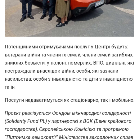
Потенційними отримувачами послуг у Центрі будуть:
ветерани війни та члени їх сімей; члени сімей загиблих,
зниклих безвісти, у полоні, померлих; ВПО; цивільні, які
постраждали внаслідок війни; особи, які зазнали
насильства; особи з інвалідністю та діти з інвалідністю
та ін.
Послуги надаватимуться як стаціонарно, так і мобільно.
Проєкт реалізується Фондом міжнародної солідарності
(Solidarity Fund PL) у партнерстві з BGK (Банк крайового
господарства), Європейською Комісією та програмою
“Підтримка демократії” Міністерства закордонних справ