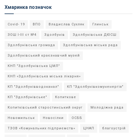
Хмаринка позначок
Covid- 19
ВПО
Владислав Сухляк
Глинськ
ЗОШ І-ІІІ ст №4
Здолбунів
Здолбунівська ДЮСШ
Здолбунівська громада
Здолбунівська міська рада
Здолбунівський краєзнавчий музей
КНП "Здолбунівська ЦМЛ"
КНП «Здолбунівська міська лікарня»
КП "Здолбунівводоканал"
КП "Здолбунівкомуненергія"
КП "Здолбунівське"
Копиткове
Копитківський старостинський округ
Молодіжна рада
Новомильськ
Новосілки
ОСББ
ТЗОВ «Комунальних підприємств»
ЦНАП
благоустрій