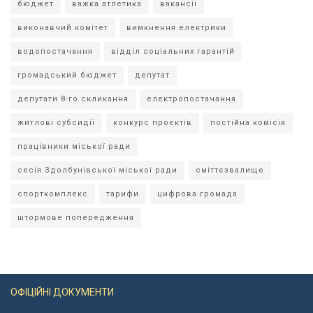
бюджет
важка атлетика
вакансії
виконавчий комітет
вимкнення електрики
водопостачання
відділ соціальних гарантій
громадський бюджет
депутат
депутати 8-го скликання
електропостачання
житлові субсидії
конкурс проєктів
постійна комісія
працівники міської ради
сесія Здолбунівської міської ради
сміттєзвалище
спорткомплекс
тарифи
цифрова громада
штормове попередження
ОФІЦІЙНІ ДОКУМЕНТИ