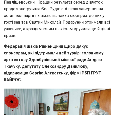
Павлішевський. Кращий результат серед дівчаток
продемонструвала Єва Рудюк. А після завершення
останньої партії на шахістів чекав сюрприз: до них у
гості завітав Святий Миколай. Подарунки отримали всі
учасники, а кращим юним шахістам вручили ще й цінні
призи.
Федерація шахів Рівненщини щиро дякує
спонсорам, які підтримали цей турнір: головному
архітектору Здолбунівської міської ради Андрію
Ткачуку, депутату Олександру Данилюку,
підприємцю Сергію Алєксєєнку, фірмі РБП ГРУП
КАЙРОС.