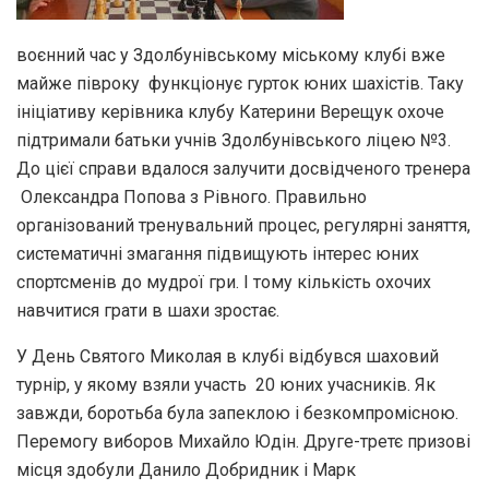
воєнний час у Здолбунівському міському клубі вже
майже півроку функціонує гурток юних шахістів. Таку
ініціативу керівника клубу Катерини Верещук охоче
підтримали батьки учнів Здолбунівського ліцею №3.
До цієї справи вдалося залучити досвідченого тренера
Олександра Попова з Рівного. Правильно
організований тренувальний процес, регулярні заняття,
систематичні змагання підвищують інтерес юних
спортсменів до мудрої гри. І тому кількість охочих
навчитися грати в шахи зростає.
У День Святого Миколая в клубі відбувся шаховий
турнір, у якому взяли участь 20 юних учасників. Як
завжди, боротьба була запеклою і безкомпромісною.
Перемогу виборов Михайло Юдін. Друге-третє призові
місця здобули Данило Добридник і Марк