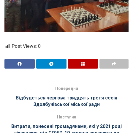
Post Views:
0
Попередня
Відбудеться чергова тридцять третя сесія
Здолбунівської міської ради
Наступна
Витрати, понесені громадянами, які у 2021 році
лікувались від COVID-19, можна включити до