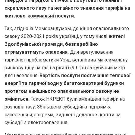
твердого та рідкого пічного побутового палива і
скрапленого газу та негайного зниження тарифів на
житлово-комунальні послуги.
Так, згідно із Меморандумом, до кінця опалювального
сезону 2020-2021 років українці, у тому числі
жителі
Здолбунівської громади, безперебійно
отримуватимуть опалення.
Для врегулювання
тарифної проблематики Уряд встановив максимальну
ринкову ціну на газ на рівні 6,99 грн за кубічний метр
для населення.
Вартість послуги постачання теплової
енергії та гарячої води у багатоквартирні будинки
протягом нинішнього опалювального сезону не
зміниться.
Також НКРЕКП були зменшені тарифи на
розподіл газу. Збільшена субсидійна підтримка
населення й, зокрема, виділені додаткові кошти на
субсидії з електроопалення.