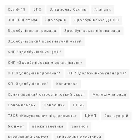
Covid- 19
ВПО
Владислав Сухляк
Глинськ
ЗОШ І-ІІІ ст №4
Здолбунів
Здолбунівська ДЮСШ
Здолбунівська громада
Здолбунівська міська рада
Здолбунівський краєзнавчий музей
КНП "Здолбунівська ЦМЛ"
КНП «Здолбунівська міська лікарня»
КП "Здолбунівводоканал"
КП "Здолбунівкомуненергія"
КП "Здолбунівське"
Копиткове
Копитківський старостинський округ
Молодіжна рада
Новомильськ
Новосілки
ОСББ
ТЗОВ «Комунальних підприємств»
ЦНАП
благоустрій
бюджет
важка атлетика
вакансії
виконавчий комітет
вимкнення електрики