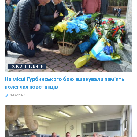
ГОЛОВНІ НОВИНИ
На місці Гурбинського бою вшанували пам’ять
полеглих повстанців
18/04/2023