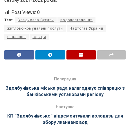
сезону 2021-2022 років.
Post Views:
0
Теги:
Владислав Сухляк
водопостачання
житлово-комунальні послуги
Нафтогаз України
опалення
тарифи
Попередня
Здолбунівська міська рада налагоджує співпрацю з
банківськими установами регіону
Наступна
КП “Здолбунівське” відремонтували колодязь для
збору ливневих вод