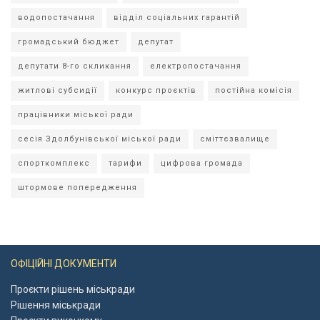
водопостачання
відділ соціальних гарантій
громадський бюджет
депутат
депутати 8-го скликання
електропостачання
житлові субсидії
конкурс проєктів
постійна комісія
працівники міської ради
сесія Здолбунівської міської ради
сміттєзвалище
спорткомплекс
тарифи
цифрова громада
штормове попередження
ОФІЦІЙНІ ДОКУМЕНТИ
Проєкти рішень міськради
Рішення міськради