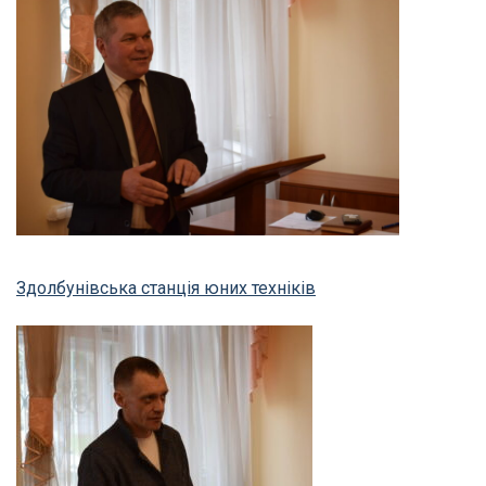
Здолбунівська станція юних техніків