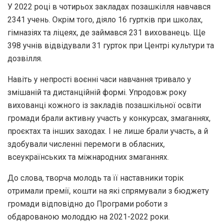
У 2022 році в чотирьох закладах позашкілля навчався
2341 учень. Окрім того, діяло 16 гуртків при школах,
гімназіях та ліцеях, де займався 231 вихованець. Ще
398 учнів відвідували 31 гурток при Центрі культури та
дозвілля.
Навіть у непрості воєнні часи навчання тривало у
змішаній та дистанційній формі. Упродовж року
вихованці кожного із закладів позашкільної освіти
громади брали активну участь у конкурсах, змаганнях,
проєктах та інших заходах. І не лише брали участь, а й
здобували численні перемоги в обласних,
всеукраїнських та міжнародних змаганнях.
До слова, творча молодь та її наставники торік
отримали премії, кошти на які спрямували з бюджету
громади відповідно до Програми роботи з
обдарованою молоддю на 2021-2022 роки.