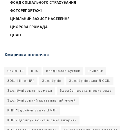
ФОНД СОЦІАЛЬНОГО СТРАХУВАННЯ
ФОТОРЕПОРТАЖІ
ЦИВІЛЬНИЙ ЗАХИСТ НАСЕЛЕННЯ
ЦИФРОВА ГРОМАДА
ЦНАП
Хмаринка позначок
Covid- 19
ВПО
Владислав Сухляк
Глинськ
ЗОШ І-ІІІ ст №4
Здолбунів
Здолбунівська ДЮСШ
Здолбунівська громада
Здолбунівська міська рада
Здолбунівський краєзнавчий музей
КНП "Здолбунівська ЦМЛ"
КНП «Здолбунівська міська лікарня»