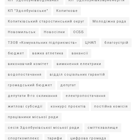
КП "Здолбунівводоканал"
КП "Здолбунівкомуненергія"
КП "Здолбунівське"
Копиткове
Копитківський старостинський округ
Молодіжна рада
Новомильськ
Новосілки
ОСББ
ТЗОВ «Комунальних підприємств»
ЦНАП
благоустрій
бюджет
важка атлетика
вакансії
виконавчий комітет
вимкнення електрики
водопостачання
відділ соціальних гарантій
громадський бюджет
депутат
депутати 8-го скликання
електропостачання
житлові субсидії
конкурс проєктів
постійна комісія
працівники міської ради
сесія Здолбунівської міської ради
сміттєзвалище
спорткомплекс
тарифи
цифрова громада