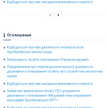
Відбудеться чергове засідання виконавчого комітету
Оголошення
Відбудеться чергова дев’яносто четверта сесія
Здолбунівської міської ради
Запрошують пройти опитування «Разом як вдома!»
Повідомлення про оприлюднення проєкту документа
державного планування та звіту про стратегічну екологічну
оцінку
Відбудеться чергове засідання виконавчого комітету
Заява про визначення обсягу СЕО документа
державного планування «Місцевий план управління
відходами Здолбунівської МТГ»
Відбудеться чергове засідання виконавчого комітету