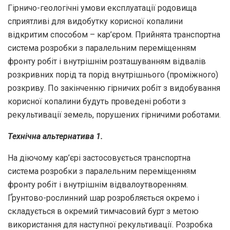
Гірничо-геологічні умови експлуатації родовища
сприятливі для видобутку корисної копалини
відкритим способом – кар’єром. Прийнята транспортна
система розробки з паралельним переміщенням
фронту робіт і внутрішнім розташуванням відвалів
розкривних порід та порід внутрішнього (проміжного)
розкриву. По закінченню гірничих робіт з видобування
корисної копалини будуть проведені роботи з
рекультивації земель, порушених гірничими роботами.
Технічна альтернатива 1.
На діючому кар’єрі застосовується транспортна
система розробки з паралельним переміщенням
фронту робіт і внутрішнім відвалоутворенням.
Ґрунтово-рослинний шар розробляється окремо і
складується в окремий тимчасовий бурт з метою
використання для наступної рекультивації. Розробка