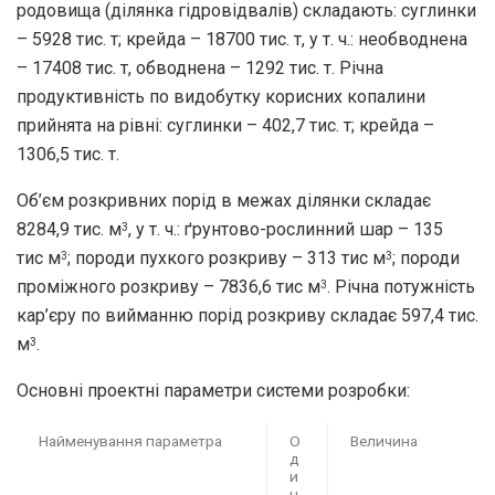
родовища (ділянка гідровідвалів) складають: суглинки
– 5928 тис. т; крейда – 18700 тис. т, у т. ч.: необводнена
– 17408 тис. т, обводнена – 1292 тис. т. Річна
продуктивність по видобутку корисних копалини
прийнята на рівні: суглинки – 402,7 тис. т; крейда –
1306,5 тис. т.
Об’єм розкривних порід в межах ділянки складає
8284,9 тис. м
, у т. ч.: ґрунтово-рослинний шар – 135
3
тис м
; породи пухкого розкриву – 313 тис м
; породи
3
3
проміжного розкриву – 7836,6 тис м
. Річна потужність
3
кар’єру по вийманню порід розкриву складає 597,4 тис.
м
.
3
Основні проектні параметри системи розробки:
Найменування параметра
О
Величина
д
и
н