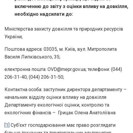
включенню до звіту з оцінки впливу на довкілля,
необхідно надсилати до:
Miністерства захисту довкілля та природних pecypciв
України;
Поштова адреса: 03035, м. Київ, вул. Митрополита
Василя Липківського, 35;
електронна пошта: OVD@mepr.gov.ua; телефони: (044)
206-31-40; (044) 206-31-50;
Контактна особа: заступник директора департаменту –
начальник відділу оцінки впливу на довкілля
Департаменту екологічної оцінки, контролю та
екологічних фінансів – Грицак Олена Анатоліївна
[1]
Суб’єкт господарювання має право розглядати
більше технічних та територіальних альтернатив.