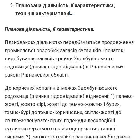
Планована діяльність, її характеристика,
технічні альтернативи
[1]
.
Планова діяльність, її характеристика.
Планованою діяльністю передбачається продовження
промислової розробки запасів суглинків і початок
видобування запасів крейди Здолбунівського
родовища (ділянка гідровідвалів) в Рівненському
районі Рівненської області.
До корисних копалин в межах Здолбунівського
родовища (ділянка гідровідвалів) віднесені: 1) палево-
жовті, жовто-сірі, жовті до темно-жовтих і бурих,
темно-бурі до темно-коричневих, світло-жовті до
світло-зеленувато-сірих, подекуди лесоподібні
суглинки верхнього плейстоцену четвертинної
системи; 2) світло-сіра слабо озалізнена необводнена