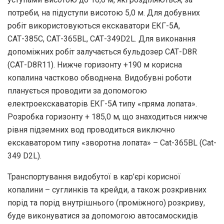
потреби, на підуступи висотою 5,0 м. Для добувних
робіт використовуються екскаватори ЕКГ-5А,
CАТ-385C, CАТ-365BL, CАТ-349D2L. Для виконання
допоміжних робіт залучається бульдозер CАТ-D8R
(CАТ-D8R11). Нижче горизонту +190 м корисна
копалина частково обводнена. Видобувні роботи
планується проводити за допомогою
електроекскаваторів ЕКГ-5А типу «пряма лопата».
Розробка горизонту + 185,0 м, що знаходиться нижче
рівня підземних вод проводиться виключно
екскаватором типу «зворотна лопата» – Cat-365ВL (Cat-
349 D2L).
Транспортування видобутої в кар’єрі корисної
копалини – суглинків та крейди, а також розкривних
порід та порід внутрішнього (проміжного) розкриву,
буде виконуватися за допомогою автосамоскидів