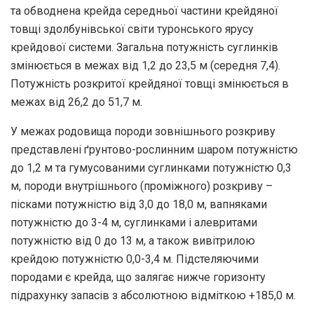
та обводнена крейда середньої частини крейдяної
товщі здолбунівської світи туронського ярусу
крейдової системи. Загальна потужність суглинків
змінюється в межах від 1,2 до 23,5 м (середня 7,4).
Потужність розкритої крейдяної товщі змінюється в
межах від 26,2 до 51,7 м.
У межах родовища породи зовнішнього розкриву
представлені ґрунтово-рослинним шаром потужністю
до 1,2 м та гумусованими суглинками потужністю 0,3
м, породи внутрішнього (проміжного) розкриву –
пісками потужністю від 3,0 до 18,0 м, вапняками
потужністю до 3-4 м, суглинками і алевритами
потужністю від 0 до 13 м, а також вивітрилою
крейдою потужністю 0,0-3,4 м. Підстеляючими
породами є крейда, що залягає нижче горизонту
підрахунку запасів з абсолютною відміткою +185,0 м.