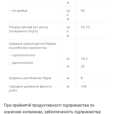
д.
– по крейді
гр
50
а
д.
Результуючий кут укосу
гр
25-35
погашеного борту
а
д.
Ширина транспортної берми
на робочих горизонтах:
– однополосної
м
16,5
– двополосної
м
20
Ширина запобіжних берм
м
8
Середня довжина фронту
м
140
робіт
При прийнятій продуктивності підприємства по
корисних копалинах, забезпеченість підприємства