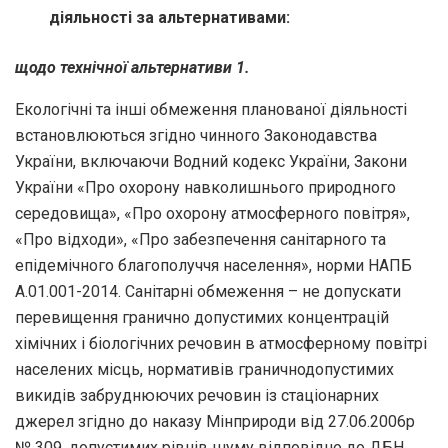
діяльності за альтернативами:
щодо технічної альтернативи 1.
Екологічні та інші обмеження планованої діяльності
встановлюються згідно чинного Законодавства
України, включаючи Водний кодекс України, Закони
України «Про охорону навколишнього природного
середовища», «Про охорону атмосферного повітря»,
«Про відходи», «Про забезпечення санітарного та
епідемічного благополуччя населення», норми НАПБ
А.01.001-2014. Санітарні обмеження – не допускати
перевищення гранично допустимих концентрацій
хімічних і біологічних речовин в атмосферному повітрі
населених місць, нормативів граничнодопустимих
викидів забруднюючих речовин із стаціонарних
джерел згідно до наказу Мінприроди від 27.06.2006р
№ 309, допустимих рівнів шуму відповідно до ДБН