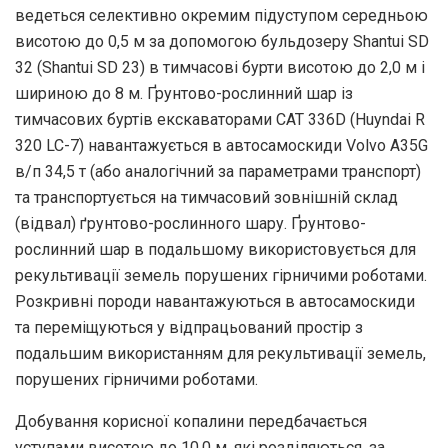
ведеться селективно окремим підуступом середньою
висотою до 0,5 м за допомогою бульдозеру Shantui SD
32 (Shantui SD 23) в тимчасові бурти висотою до 2,0 м і
шириною до 8 м. Ґрунтово-рослинний шар із
тимчасових буртів екскаваторами CAT 336D (Huyndai R
320 LC-7) навантажується в автосамоскиди Volvo A35G
в/п 34,5 т (або аналогічний за параметрами транспорт)
та транспортується на тимчасовий зовнішній склад
(відвал) ґрунтово-рослинного шару. Ґрунтово-
рослинний шар в подальшому використовується для
рекультивації земель порушених гірничими роботами.
Розкривні породи навантажуються в автосамоскиди
та переміщуються у відпрацьований простір з
подальшим використанням для рекультивації земель,
порушених гірничими роботами.
Добування корисної копалини передбачається
уступами висотою до 10,0 м, які розділяються, за