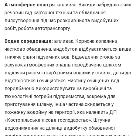
Атмосферне повітря:
впливає. Викиди забруднюючих
речовин від кар’єрної техніки та обладнання,
пилоутворення під час розкривних та видобувних
робіт, робота автотранспорту.
Водне середовище:
впливає. Корисна копалина
частково обводнена, видобуток відбуватиметься вище
і нижче рівня підземних вод. Відведення стоків за
рахунок атмосферних опадів передбачено шляхом
відкачки разом із кар’єрними водами у ставок, де вода
відстоюється і очищається. Частину очищених вод
передбачено використовувати на виробничі та
технологічні потреби підприємства, зокрема для
приготування шламу, інша частина скидається у
пожежну водойму на території, яка належить ДП
«Костопільське лісове господарство». Штучне
водозниження на ділянці видобутку обводненої
крейди проводиться за допомогою дренажних канав і