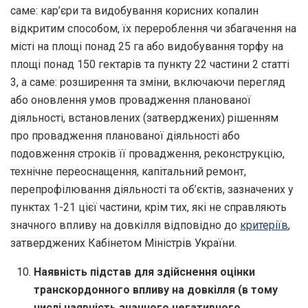
саме: кар’єри та видобування корисних копалин
відкритим способом, їх перероблення чи збагачення на
місті на площі понад 25 га або видобування торфу на
площі понад 150 гектарів та пункту 22 частини 2 статті
3, а саме: розширення та зміни, включаючи перегляд
або оновлення умов провадження планованої
діяльності, встановлених (затверджених) рішенням
про провадження планованої діяльності або
подовження строків її провадження, реконструкцію,
технічне переоснащення, капітальний ремонт,
перепрофілювання діяльності та об’єктів, зазначених у
пунктах 1-21 цієї частини, крім тих, які не справляють
значного впливу на довкілля відповідно до
критеріїв
,
затверджених Кабінетом Міністрів України.
Наявність підстав для здійснення оцінки
транскордонного впливу на довкілля (в тому
числі наявність значного негативного