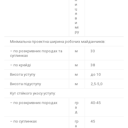
и
ц
я
в
и
мі
ру
Мінімальна проектна ширина робочих майданчиків:
– по розкривних породах та
м
33
суглинках
– по крейді
м
38
Висота уступу
м
до 10
Висота підуступу
м
2,5-5,0
Кут стійкого укосу уступу:
– по розкривних породах
гр
40-45
а
д.
– по суглинках
гр
45
а