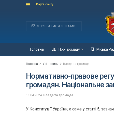
Карта сайту
ЗВ'ЯЗАТИСЯ З НАМИ
Головна
Про Громаду
Міська Ра
Головна
Усі новини
Влада та громада
Нормативно-правове регу
громадян. Національне за
11.04.2024
Влада та громада
У Конституції України, а саме у статті 5, заз