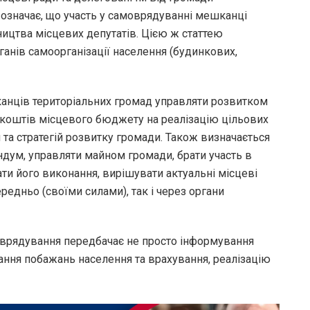
 означає, що участь у самоврядуванні мешканці
ництва місцевих депутатів. Цією ж статтею
анів самоорганізації населення (будинкових,
канців територіальних громад управляти розвитком
лі коштів місцевого бюджету на реалізацію цільових
 та стратегій розвитку громади. Також визначається
дум, управляти майном громади, брати участь в
и його виконання, вирішувати актуальні місцеві
едньо (своїми силами), так і через органи
оврядування передбачає не просто інформування
вання побажань населення та врахування, реалізацію