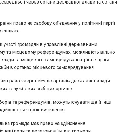
посередньо і через органи державної влади та органи
аїни право на свободу об’єднання у політичні партії
 спілках.
ми участі громадян в управлінні державними
кому та місцевому референдумах, можливість вільно
 влади та місцевого самоврядування, рівне право
ужби в органах місцевого самоврядування.
їни право звертатися до органів державної влади,
их і службових осіб цих органів.
иборів та референдумів, можуть існувати ще й інші
 здійснюється волевиявлення.
іальна громада має право на здійснення
сцеві ради та делеговані їм від громади