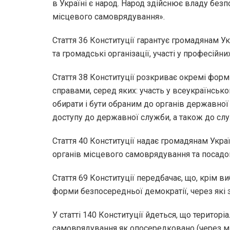
в Україні є народ. Народ здійснює владу без
місцевого самоврядування».
Стаття 36 Конституції гарантує громадянам Укр
та громадські організації, участі у професійних
Стаття 38 Конституції розкриває окремі фор
справами, серед яких: участь у всеукраїнсь
обирати і бути обраним до органів державної
доступу до державної служби, а також до сл
Стаття 40 Конституції надає громадянам Укра
органів місцевого самоврядування та посадов
Стаття 69 Конституції передбачає, що, крім в
форми безпосередньої демократії, через які
У статті 140 Конституції йдеться, що територ
самоврядування як опосередковано (через мі