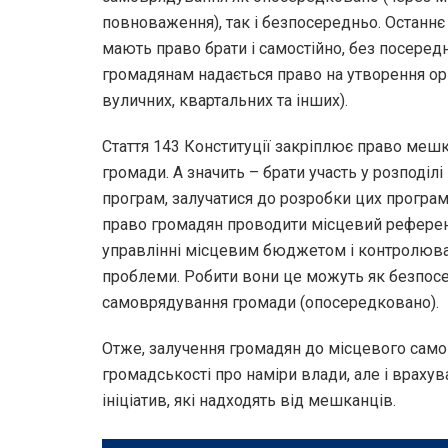
повноваження), так і безпосередньо. Останнє
мають право брати і самостійно, без посеред
громадянам надається право на утворення орг
вуличних, квартальних та інших).
Стаття 143 Конституції закріплює право меш
громади. А значить – брати участь у розподі
програм, залучатися до розробки цих програм
право громадян проводити місцевий референ
управлінні місцевим бюджетом і контролюват
проблеми. Робити вони це можуть як безпосер
самоврядування громади (опосередковано).
Отже, залучення громадян до місцевого сам
громадськості про наміри влади, але і враху
ініціатив, які надходять від мешканців.