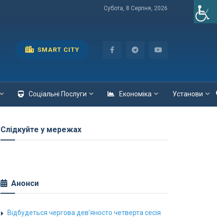
Субота, 8 Серпня, 2026
SMART CITY
Соціальні Послуги
Економіка
Установи
Слідкуйте у мережах
Анонси
Відбудеться чергова дев’яносто четверта сесія