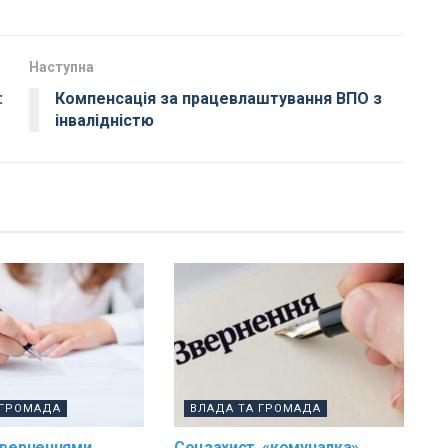
Наступна
:
Компенсація за працевлаштування ВПО з
інвалідністю
 ГРОМАДА
ВЛАДА ТА ГРОМАДА
зверненнями
Соцзахист, «комуналка»,