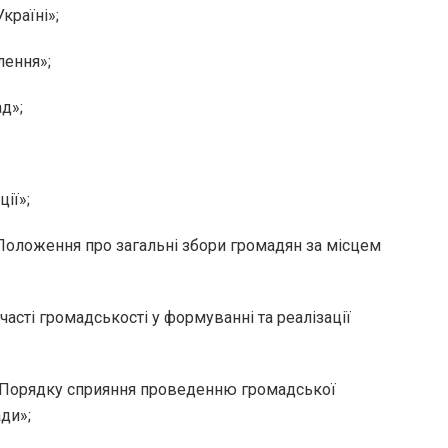
раїні»;
ення»;
д»;
ії»;
ження про загальні збори громадян за місцем
 громадськості у формуванні та реалізації
ядку сприяння проведенню громадської
ди»;