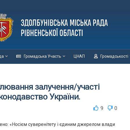
да
Громадська Участь
ЦНАП
Громадськості
лювання залучення/участі
конодавство України.
9
0
начено: «Носієм суверенітету і єдиним джерелом влади