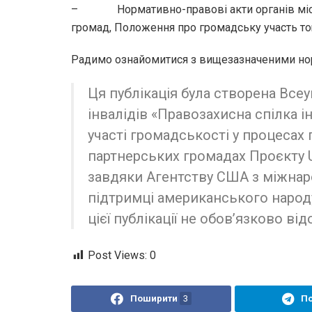
– Нормативно-правові акти органів місце
громад, Положення про громадську участь то
Радимо ознайомитися з вищезазначеними но
Ця публікація була створена Вс
інвалідів «Правозахисна спілка і
участі громадськості у процесах
партнерських громадах Проєкту
завдяки Агентству США з міжнаро
підтримці американського народ
цієї публікації не обов’язково в
Post Views:
0
Поширити
3
П