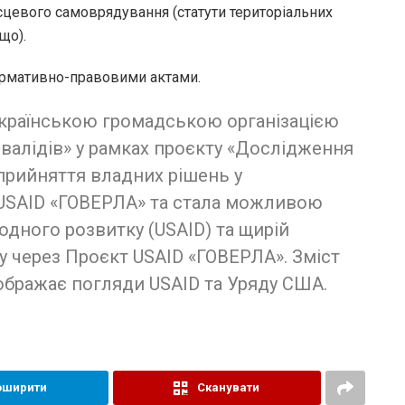
вого самоврядування (статути територіальних
що).
рмативно-правовими актами.
еукраїнською громадською організацією
нвалідів» у рамках проєкту «Дослідження
 прийняття владних рішень у
 USAID «ГОВЕРЛА» та стала можливою
дного розвитку (USAID) та щирій
у через Проєкт USAID «ГОВЕРЛА». Зміст
ідображає погляди USAID та Уряду США.
оширити
Сканувати