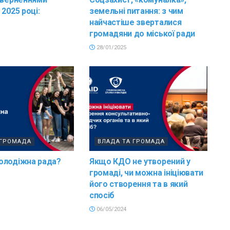
2025 році:
земельні питання: з чим
найчастіше зверталися
громадяни до міської ради
28/01/2025
 ГРОМАДА
ВЛАДА ТА ГРОМАДА
олодіжна рада?
Якщо КДО не утворений у
громаді, чи можна ініціювати
його створення та в який
спосіб
06/05/2024