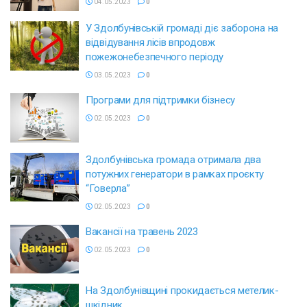
04.05.2023
0
У Здолбунівській громаді діє заборона на
відвідування лісів впродовж
пожежонебезпечного періоду
03.05.2023
0
Програми для підтримки бізнесу
02.05.2023
0
Здолбунівська громада отримала два
потужних генератори в рамках проєкту
“Говерла”
02.05.2023
0
Вакансії на травень 2023
02.05.2023
0
На Здолбунівщині прокидається метелик-
шкідник