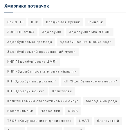
Хмаринка позначок
Covid- 19
ВПО
Владислав Сухляк
Глинськ
ЗОШ І-ІІІ ст №4
Здолбунів
Здолбунівська ДЮСШ
Здолбунівська громада
Здолбунівська міська рада
Здолбунівський краєзнавчий музей
КНП "Здолбунівська ЦМЛ"
КНП «Здолбунівська міська лікарня»
КП "Здолбунівводоканал"
КП "Здолбунівкомуненергія"
КП "Здолбунівське"
Копиткове
Копитківський старостинський округ
Молодіжна рада
Новомильськ
Новосілки
ОСББ
ТЗОВ «Комунальних підприємств»
ЦНАП
благоустрій