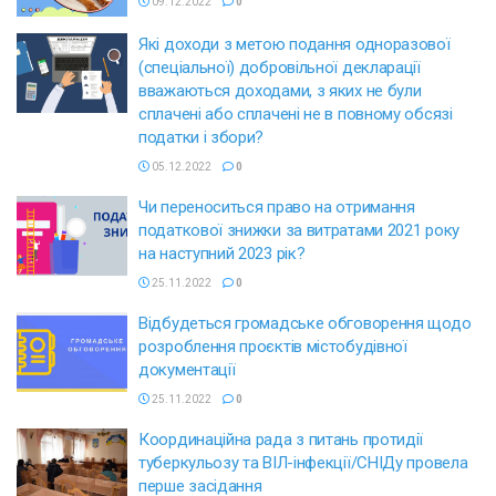
09.12.2022
0
Які доходи з метою подання одноразової
(спеціальної) добровільної декларації
вважаються доходами, з яких не були
сплачені або сплачені не в повному обсязі
податки і збори?
05.12.2022
0
Чи переноситься право на отримання
податкової знижки за витратами 2021 року
на наступний 2023 рік?
25.11.2022
0
Відбудеться громадське обговорення щодо
розроблення проєктів містобудівної
документації
25.11.2022
0
Координаційна рада з питань протидії
туберкульозу та ВІЛ-інфекції/СНІДу провела
перше засідання