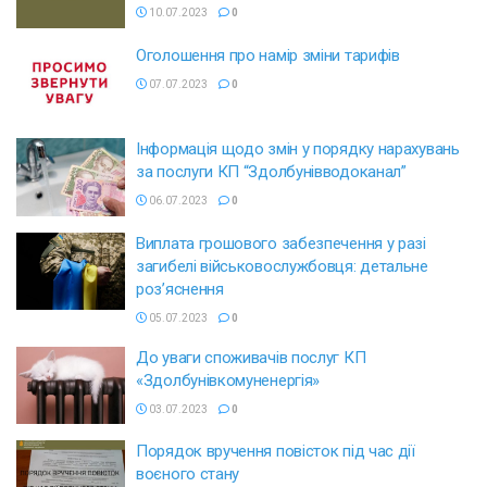
10.07.2023
0
Оголошення про намір зміни тарифів
07.07.2023
0
Інформація щодо змін у порядку нарахувань
за послуги КП “Здолбунівводоканал”
06.07.2023
0
Виплата грошового забезпечення у разі
загибелі військовослужбовця: детальне
роз’яснення
05.07.2023
0
До уваги споживачів послуг КП
«Здолбунівкомуненергія»
03.07.2023
0
Порядок вручення повісток під час дії
воєного стану