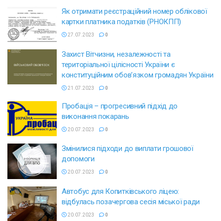
Як отримати реєстраційний номер облікової
картки платника податків (РНОКПП)
27.07.2023
0
Захист Вітчизни, незалежності та
територіальної цілісності України є
конституційним обов’язком громадян України
21.07.2023
0
Пробація – прогресивний підхід до
виконання покарань
20.07.2023
0
Змінилися підходи до виплати грошової
допомоги
20.07.2023
0
Автобус для Копитківського ліцею:
відбулась позачергова сесія міської ради
20.07.2023
0