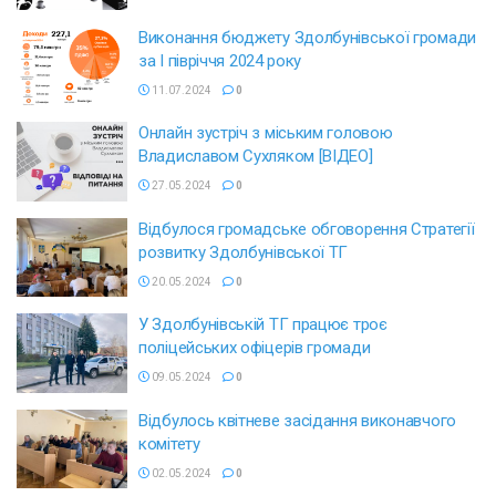
Виконання бюджету Здолбунівської громади
за І півріччя 2024 року
11.07.2024
0
Онлайн зустріч з міським головою
Владиславом Сухляком [ВІДЕО]
27.05.2024
0
Відбулося громадське обговорення Стратегії
розвитку Здолбунівської ТГ
20.05.2024
0
У Здолбунівській ТГ працює троє
поліцейських офіцерів громади
09.05.2024
0
Відбулось квітневе засідання виконавчого
комітету
02.05.2024
0