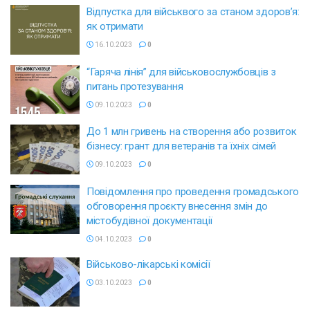
Відпустка для військвого за станом здоров’я:
як отримати
16.10.2023
0
“Гаряча лінія” для військовослужбовців з
питань протезування
09.10.2023
0
До 1 млн гривень на створення або розвиток
бізнесу: грант для ветеранів та їхніх сімей
09.10.2023
0
Повідомлення про проведення громадського
обговорення проєкту внесення змін до
містобудівної документації
04.10.2023
0
Військово-лікарські комісії
03.10.2023
0