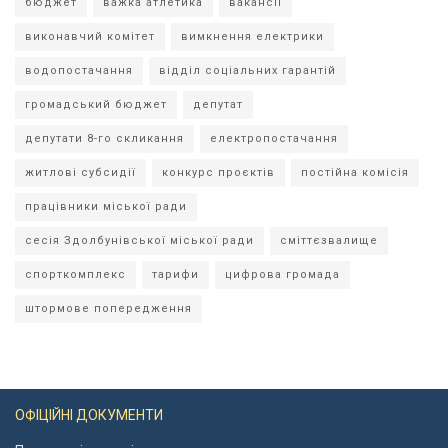
бюджет
важка атлетика
вакансії
виконавчий комітет
вимкнення електрики
водопостачання
відділ соціальних гарантій
громадський бюджет
депутат
депутати 8-го скликання
електропостачання
житлові субсидії
конкурс проєктів
постійна комісія
працівники міської ради
сесія Здолбунівської міської ради
сміттєзвалище
спорткомплекс
тарифи
цифрова громада
штормове попередження
ОФІЦІЙНІ ДОКУМЕНТИ