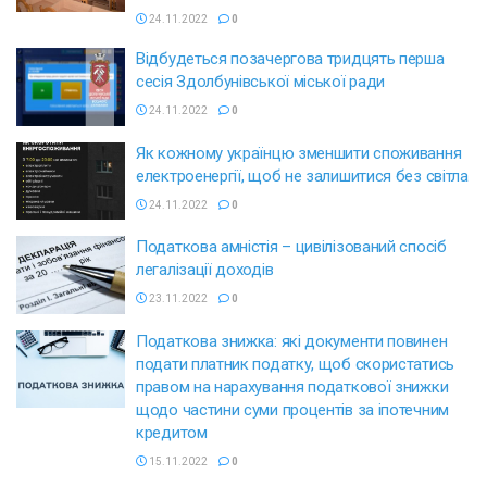
24.11.2022
0
Відбудеться позачергова тридцять перша
сесія Здолбунівської міської ради
24.11.2022
0
Як кожному українцю зменшити споживання
електроенергії, щоб не залишитися без світла
24.11.2022
0
Податкова амністія – цивілізований спосіб
легалізації доходів
23.11.2022
0
Податкова знижка: які документи повинен
подати платник податку, щоб скористатись
правом на нарахування податкової знижки
щодо частини суми процентів за іпотечним
кредитом
15.11.2022
0