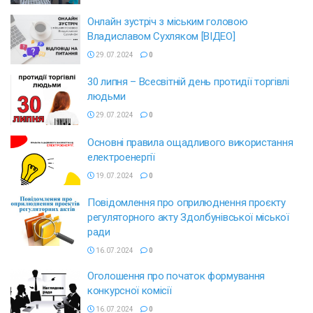
Онлайн зустріч з міським головою
Владиславом Сухляком [ВІДЕО]
29.07.2024
0
30 липня – Всесвітній день протидії торгівлі
людьми
29.07.2024
0
Основні правила ощадливого використання
електроенергії
19.07.2024
0
Повідомлення про оприлюднення проєкту
регуляторного акту Здолбунівської міської
ради
16.07.2024
0
Оголошення про початок формування
конкурсної комісії
16.07.2024
0