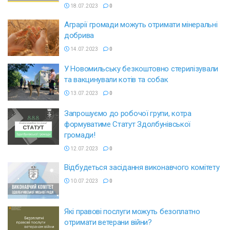
18.07.2023
0
Аграрії громади можуть отримати мінеральні
добрива
14.07.2023
0
У Новомильську безкоштовно стерилізували
та вакцинували котів та собак
13.07.2023
0
Запрошуємо до робочої групи, котра
формуватиме Статут Здолбунівської
громади!
12.07.2023
0
Відбудеться засідання виконавчого комітету
10.07.2023
0
Які правові послуги можуть безоплатно
отримати ветерани війни?