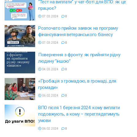
“Тест на виплати” у чат-боті для ВПО: як це
працює?
07.03.2024
0
Розпочато прийом заявок на програму
фінансування ветеранського бізнесу
07.03.2024
0
Повернення з фронту: як прийняти рідну
людину “іншою”
04.03.2024
0
«Пробація з громадою, в громаді, для
громади»
06.02.2024
0
ВПО після 1 березня 2024: кому виплати
подовжують, а кому – переглядатимуть
умови
06.02.2024
0