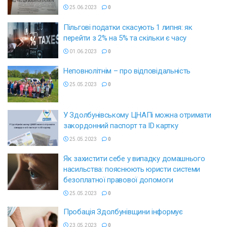
25.06.2023
0
Пільгові податки скасують 1 липня: як
перейти з 2% на 5% та скільки є часу
01.06.2023
0
Неповнолітнім – про відповідальність
25.05.2023
0
У Здолбунівському ЦНАПі можна отримати
закордонний паспорт та ID картку
25.05.2023
0
Як захистити себе у випадку домашнього
насильства: пояснюють юристи системи
безоплатної правової допомоги
25.05.2023
0
Пробація Здолбунівщини інформує
23.05.2023
0