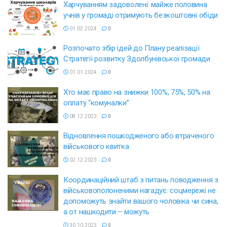
Харчуванням задоволені: майже половина
учнів у громаді отримують безкоштовні обіди
01.02.2024
0
Розпочато збір ідей до Плану реалізації
Стратегії розвитку Здолбунівської громади
01.01.2024
0
Хто має право на знижки 100%, 75%, 50% на
оплату “комуналки”
08.12.2023
0
Відновлення пошкодженого або втраченого
військового квитка
02.12.2023
0
Координаційний штаб з питань поводження з
військовополоненими нагадує: соцмережі не
допоможуть знайти вашого чоловіка чи сина,
а от нашкодити – можуть
30.10.2023
0