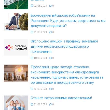
02.05.2023
0
Бронювання військовозобов’язаних на
Рівненщині. Куди установам звертатися та які
документи подавати?
21.03.2023
0
Оголошено аукціон з продажу земельної
ділянки несільськогосподарського
призначення
10.03.2023
0
Пропозиції щодо заходів стосовно
економного використання електроенергії
населенням, підприємствами, установами та
організаціями в період воєнного стану.
22.02.2023
0
Станьте патронатними вихователями!
31.01.2023
0