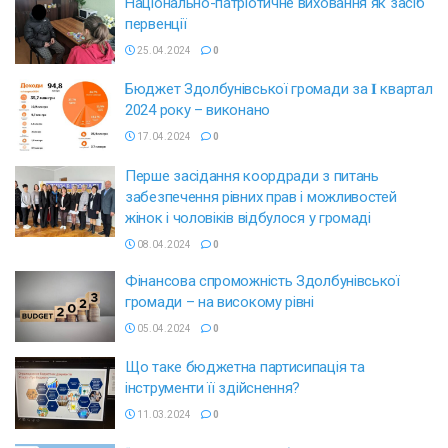
Національно-патріотичне виховання як засіб
первенції
25.04.2024
0
Бюджет Здолбунівської громади за 𝐈 квартал
2024 року – виконано
17.04.2024
0
Перше засідання коордради з питань
забезпечення рівних прав і можливостей
жінок і чоловіків відбулося у громаді
08.04.2024
0
Фінансова спроможність Здолбунівської
громади – на високому рівні
05.04.2024
0
Що таке бюджетна партисипація та
інструменти її здійснення?
11.03.2024
0