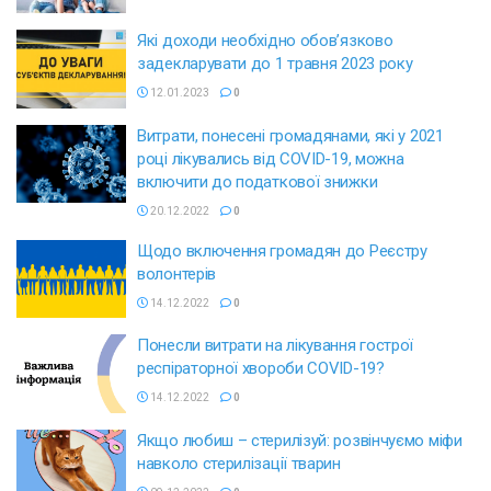
Які доходи необхідно обов’язково
задекларувати до 1 травня 2023 року
12.01.2023
0
Витрати, понесені громадянами, які у 2021
році лікувались від COVID-19, можна
включити до податкової знижки
20.12.2022
0
Щодо включення громадян до Реєстру
волонтерів
14.12.2022
0
Понесли витрати на лікування гострої
респіраторної хвороби COVID-19?
14.12.2022
0
Якщо любиш – стерилізуй: розвінчуємо міфи
навколо стерилізації тварин