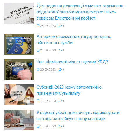
Для подання декларації з метою отримання
податкової знижки можна скористатись
сервісом Електронний кабінет
28.09.2023
0
Алгоритм отримання статусу ветерана
військової служби
25.09.2023
0
Чи є відмінності між статусами УБД?
20.09.2023
0
Субсидії-2023: кому автоматично
призначатимуть пільгу
15.09.2023
0
У вересні українцям почнуть нараховувати
штрафи за «зайву» площу квартири
12.09.2023
0