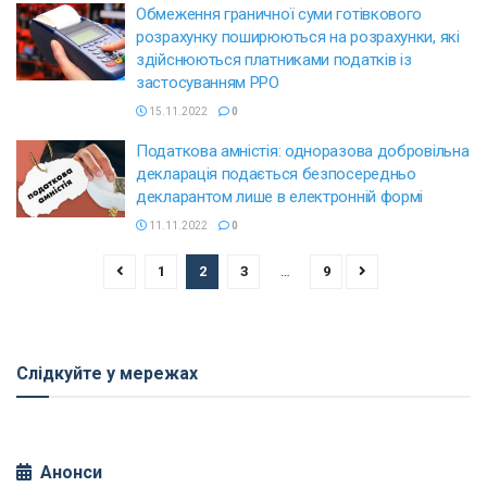
Обмеження граничної суми готівкового
розрахунку поширюються на розрахунки, які
здійснюються платниками податків із
застосуванням РРО
15.11.2022
0
Податкова амністія: одноразова добровільна
декларація подається безпосередньо
декларантом лише в електронній формі
11.11.2022
0
1
2
3
…
9
Слідкуйте у мережах
Анонси