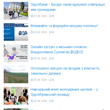
Здолбунів – Броди: налагоджуємо співпрацю
між громадами
01.05.2024
0
Впливайте та формуйте місцеву політику!
30.04.2024
0
Онлайн зустріч з міським головою
Владиславом Сухляком [ВІДЕО]
29.04.2024
0
Оголошено аукціон на продаж у власність
земельної ділянки
29.04.2024
0
Навчальний візит молодіжних центрів – у
Здолбунівській громаді
26.04.2024
0